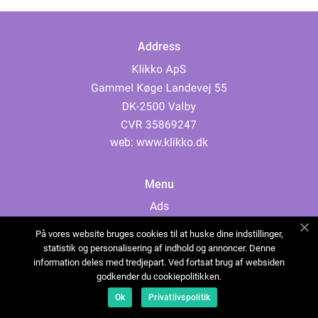
Address
web:
www.klikko.dk
Menu
Ads
About Us
På vores website bruges cookies til at huske dine indstillinger,
Cookies
statistik og personalisering af indhold og annoncer. Denne
information deles med tredjepart. Ved fortsat brug af websiden
Contact
godkender du cookiepolitikken.
Sitemap
Ok
Privatlivspolitik