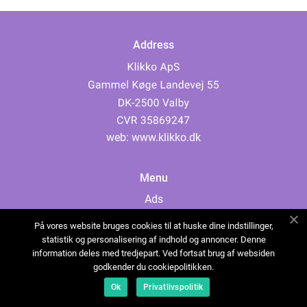
Address
web:
www.klikko.dk
Menu
Ads
About Us
På vores website bruges cookies til at huske dine indstillinger,
Cookies
statistik og personalisering af indhold og annoncer. Denne
information deles med tredjepart. Ved fortsat brug af websiden
Contact
godkender du cookiepolitikken.
Sitemap
Ok
Privatlivspolitik