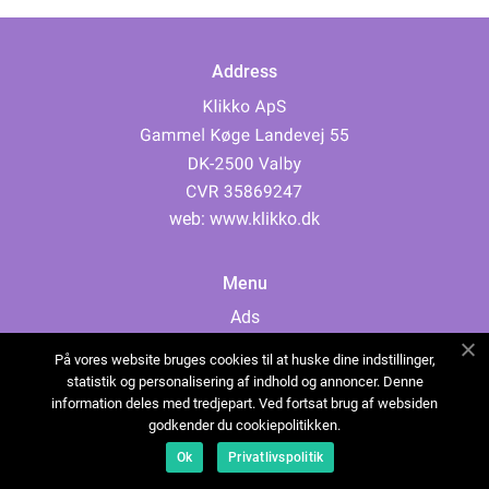
Address
web:
www.klikko.dk
Menu
Ads
About Us
På vores website bruges cookies til at huske dine indstillinger,
Cookies
statistik og personalisering af indhold og annoncer. Denne
information deles med tredjepart. Ved fortsat brug af websiden
Contact
godkender du cookiepolitikken.
Sitemap
Ok
Privatlivspolitik