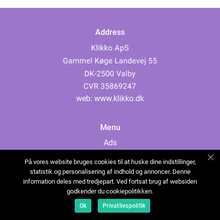
Address
web:
www.klikko.dk
Menu
Ads
About Us
På vores website bruges cookies til at huske dine indstillinger,
Cookies
statistik og personalisering af indhold og annoncer. Denne
information deles med tredjepart. Ved fortsat brug af websiden
Contact
godkender du cookiepolitikken.
Sitemap
Ok
Privatlivspolitik