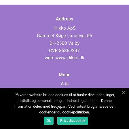
Address
web:
www.klikko.dk
Menu
Ads
About Us
På vores website bruges cookies til at huske dine indstillinger,
Cookies
statistik og personalisering af indhold og annoncer. Denne
information deles med tredjepart. Ved fortsat brug af websiden
Contact
godkender du cookiepolitikken.
Sitemap
Ok
Privatlivspolitik