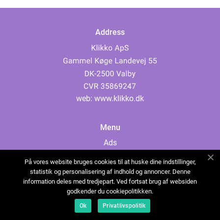
Address
web:
www.klikko.dk
Menu
Ads
About Us
På vores website bruges cookies til at huske dine indstillinger,
Cookies
statistik og personalisering af indhold og annoncer. Denne
information deles med tredjepart. Ved fortsat brug af websiden
Contact
godkender du cookiepolitikken.
Sitemap
Ok
Privatlivspolitik