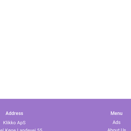
Address
Menu
Ads
About Us