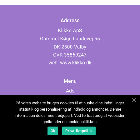
Address
web:
www.klikko.dk
Menu
Ads
About Us
På vores website bruges cookies til at huske dine indstillinger,
Cookies
statistik og personalisering af indhold og annoncer. Denne
information deles med tredjepart. Ved fortsat brug af websiden
Contact
godkender du cookiepolitikken.
Sitemap
Ok
Privatlivspolitik