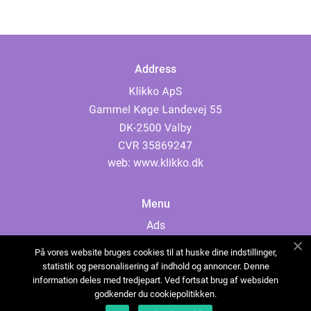
Address
web:
www.klikko.dk
Menu
Ads
About Us
På vores website bruges cookies til at huske dine indstillinger,
Cookies
statistik og personalisering af indhold og annoncer. Denne
information deles med tredjepart. Ved fortsat brug af websiden
Contact
godkender du cookiepolitikken.
Sitemap