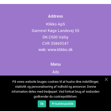
Address
web:
www.klikko.dk
Menu
Ads
About Us
På vores website bruges cookies til at huske dine indstillinger,
Cookies
statistik og personalisering af indhold og annoncer. Denne
information deles med tredjepart. Ved fortsat brug af websiden
Contact
godkender du cookiepolitikken.
Sitemap
Ok
Privatlivspolitik