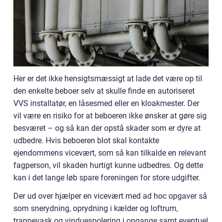
Her er det ikke hensigtsmæssigt at lade det være op til
den enkelte beboer selv at skulle finde en autoriseret
VVS installatør, en låsesmed eller en kloakmester. Der
vil være en risiko for at beboeren ikke ønsker at gøre sig
besværet – og så kan der opstå skader som er dyre at
udbedre. Hvis beboeren blot skal kontakte
ejendommens vicevært, som så kan tilkalde en relevant
fagperson, vil skaden hurtigt kunne udbedres. Og dette
kan i det lange løb spare foreningen for store udgifter.
Der ud over hjælper en vicevært med ad hoc opgaver så
som snerydning, oprydning i kælder og loftrum,
trappevask og vinduespolering i opgange samt eventuel