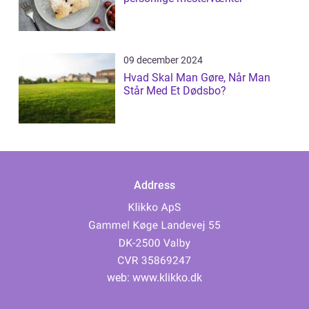
09 december 2024
Hvad Skal Man Gøre, Når Man
Står Med Et Dødsbo?
Address
web:
www.klikko.dk