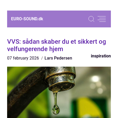
EURO-SOUND.
dk
VVS: sådan skaber du et sikkert og
velfungerende hjem
inspiration
07 february 2026
Lars Pedersen