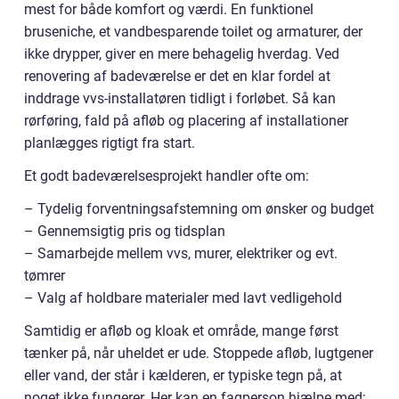
mest for både komfort og værdi. En funktionel
bruseniche, et vandbesparende toilet og armaturer, der
ikke drypper, giver en mere behagelig hverdag. Ved
renovering af badeværelse er det en klar fordel at
inddrage vvs-installatøren tidligt i forløbet. Så kan
rørføring, fald på afløb og placering af installationer
planlægges rigtigt fra start.
Et godt badeværelsesprojekt handler ofte om:
– Tydelig forventningsafstemning om ønsker og budget
– Gennemsigtig pris og tidsplan
– Samarbejde mellem vvs, murer, elektriker og evt.
tømrer
– Valg af holdbare materialer med lavt vedligehold
Samtidig er afløb og kloak et område, mange først
tænker på, når uheldet er ude. Stoppede afløb, lugtgener
eller vand, der står i kælderen, er typiske tegn på, at
noget ikke fungerer. Her kan en fagperson hjælpe med: