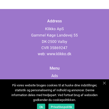
Address
web:
www.klikko.dk
Menu
Ads
About Us
På vores website bruges cookies til at huske dine indstillinger,
Cookies
statistik og personalisering af indhold og annoncer. Denne
information deles med tredjepart. Ved fortsat brug af websiden
Contact
godkender du cookiepolitikken.
Sitemap
Ok
Privatlivspolitik