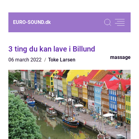
EURO-SOUND.
dk
3 ting du kan lave i Billund
massage
06 march 2022
Toke Larsen