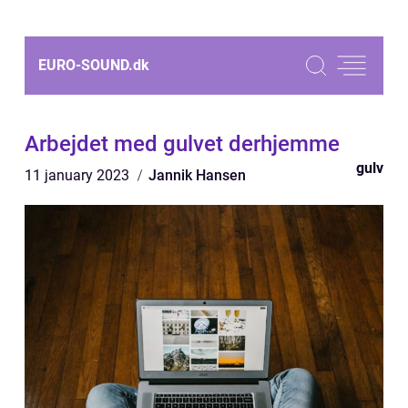
EURO-SOUND.
dk
Arbejdet med gulvet derhjemme
gulv
11 january 2023
Jannik Hansen