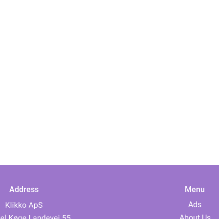
Address
Menu
Ads
About Us