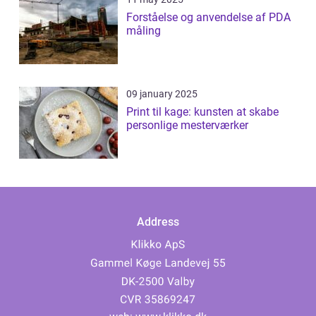
Forståelse og anvendelse af PDA
måling
09 january 2025
Print til kage: kunsten at skabe
personlige mesterværker
Address