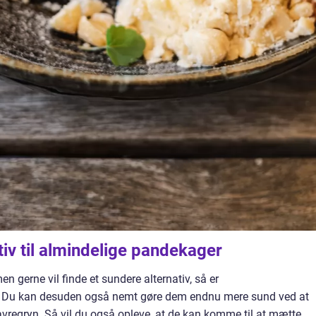
tiv til almindelige pandekager
n gerne vil finde et sundere alternativ, så er
. Du kan desuden også nemt gøre dem endnu mere sund ved at
avregryn. Så vil du også opleve, at de kan komme til at mætte