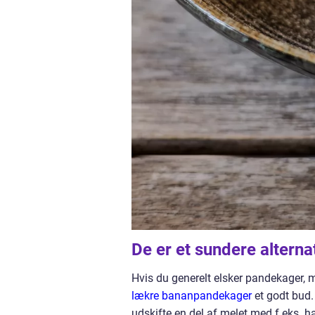
De er et sundere alterna
Hvis du generelt elsker pandekager, me
lækre bananpandekager
et godt bud
udskifte en del af melet med f.eks. h