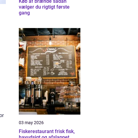
Køb af brænde sådan
vælger du rigtigt første
gang
or
03 may 2026
Fiskerestaurant frisk fisk,
havudsigt og afslappet