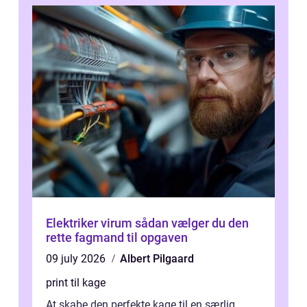
Elektriker virum sådan vælger du den
rette fagmand til opgaven
09 july 2026
Albert Pilgaard
print til kage
At skabe den perfekte kage til en særlig