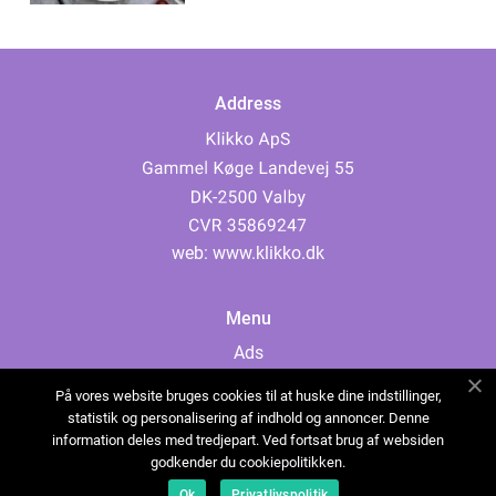
Address
web:
www.klikko.dk
Menu
Ads
About Us
På vores website bruges cookies til at huske dine indstillinger,
Cookies
statistik og personalisering af indhold og annoncer. Denne
information deles med tredjepart. Ved fortsat brug af websiden
Contact
godkender du cookiepolitikken.
Sitemap
Ok
Privatlivspolitik