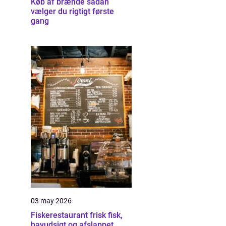
Køb af brænde sådan
vælger du rigtigt første
gang
03 may 2026
Fiskerestaurant frisk fisk,
havudsigt og afslappet