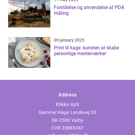
Forståelse og anvendelse af PDA
måling
09 january 2025
Print til kage: kunsten at skabe
personlige mesterværker
Address