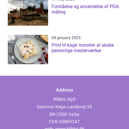
Forståelse og anvendelse af PDA
måling
09 january 2025
Print til kage: kunsten at skabe
personlige mesterværker
Address
web:
www.klikko.dk