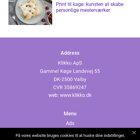
Print til kage: kunsten at skabe
personlige mesterværker
Address
web:
www.klikko.dk
Menu
Ads
About Us
På vores website bruges cookies til at huske dine indstillinger,