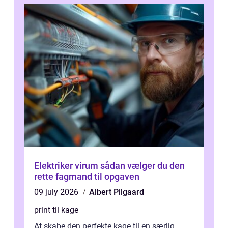
Elektriker virum sådan vælger du den
rette fagmand til opgaven
09 july 2026
Albert Pilgaard
print til kage
At skabe den perfekte kage til en særlig