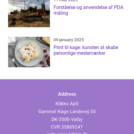
Forståelse og anvendelse af PDA
måling
09 january 2025
Print til kage: kunsten at skabe
personlige mesterværker
Address