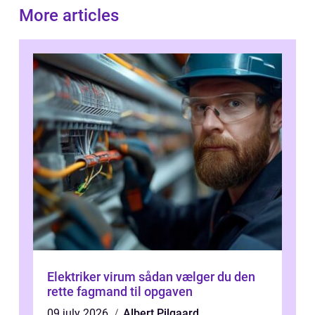
More articles
Elektriker virum sådan vælger du den
rette fagmand til opgaven
09 july 2026
Albert Pilgaard