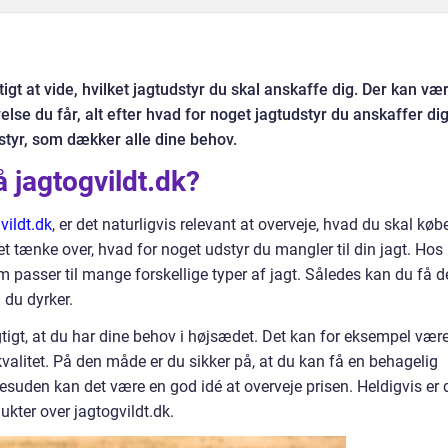
gtigt at vide, hvilket jagtudstyr du skal anskaffe dig. Der kan væ
else du får, alt efter hvad for noget jagtudstyr du anskaffer dig
dstyr, som dækker alle dine behov.
 jagtogvildt.dk?
vildt.dk
, er det naturligvis relevant at overveje, hvad du skal købe
 tænke over, hvad for noget udstyr du mangler til din jagt. Hos
m passer til mange forskellige typer af jagt. Således kan du få d
m du dyrker.
igtigt, at du har dine behov i højsædet. Det kan for eksempel vær
kvalitet. På den måde er du sikker på, at du kan få en behagelig
suden kan det være en god idé at overveje prisen. Heldigvis er 
kter over jagtogvildt.dk.