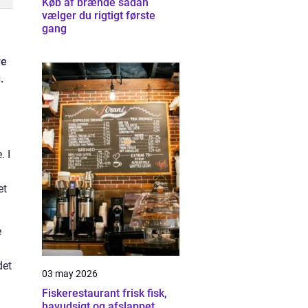
Køb af brænde sådan
vælger du rigtigt første
gang
re
.
. I
et
e
det
03 may 2026
Fiskerestaurant frisk fisk,
havudsigt og afslappet