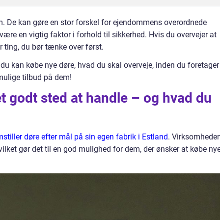
jem. De kan gøre en stor forskel for ejendommens overordnede
re en vigtig faktor i forhold til sikkerhed. Hvis du overvejer at
ar ting, du bør tænke over først.
r du kan købe nye døre, hvad du skal overveje, inden du foretager
mulige tilbud på dem!
et godt sted at handle – og hvad du
stiller døre efter mål på sin egen fabrik i Estland
. Virksomhede
hvilket gør det til en god mulighed for dem, der ønsker at købe ny