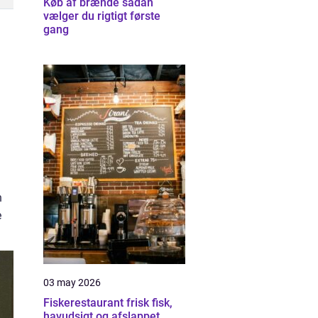
Køb af brænde sådan
vælger du rigtigt første
gang
n
e
03 may 2026
Fiskerestaurant frisk fisk,
havudsigt og afslappet