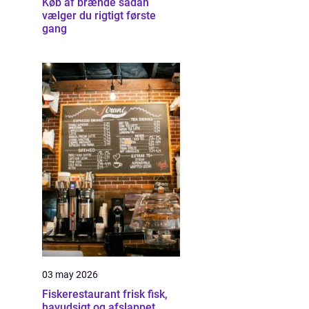
Køb af brænde sådan
vælger du rigtigt første
gang
03 may 2026
Fiskerestaurant frisk fisk,
havudsigt og afslappet