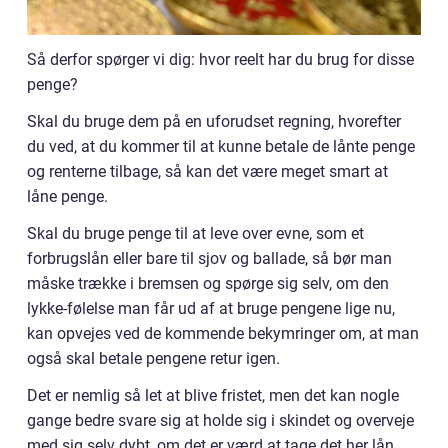
Så derfor spørger vi dig: hvor reelt har du brug for disse
penge?
Skal du bruge dem på en uforudset regning, hvorefter
du ved, at du kommer til at kunne betale de lånte penge
og renterne tilbage, så kan det være meget smart at
låne penge.
Skal du bruge penge til at leve over evne, som et
forbrugslån eller bare til sjov og ballade, så bør man
måske trække i bremsen og spørge sig selv, om den
lykke-følelse man får ud af at bruge pengene lige nu,
kan opvejes ved de kommende bekymringer om, at man
også skal betale pengene retur igen.
Det er nemlig så let at blive fristet, men det kan nogle
gange bedre svare sig at holde sig i skindet og overveje
med sig selv dybt, om det er værd at tage det her lån.