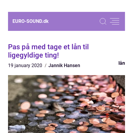
EURO-SOUND.
dk
Pas på med tage et lån til
ligegyldige ting!
lån
19 january 2020
Jannik Hansen