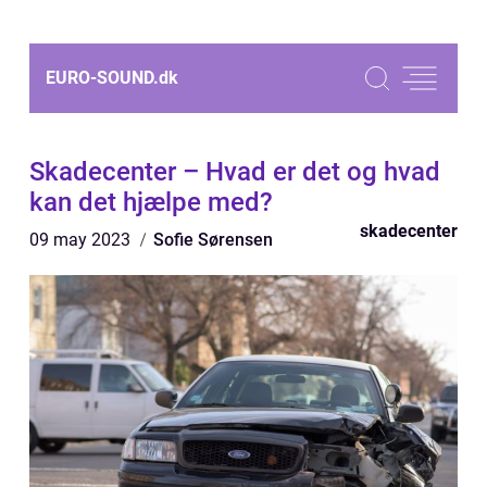
EURO-SOUND.
dk
Skadecenter – Hvad er det og hvad
kan det hjælpe med?
skadecenter
09 may 2023
Sofie Sørensen