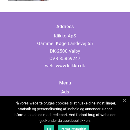
Address
web:
www.klikko.dk
Menu
Ads
About Us
På vores website bruges cookies til at huske dine indstillinger,
Cookies
statistik og personalisering af indhold og annoncer. Denne
information deles med tredjepart. Ved fortsat brug af websiden
Contact
godkender du cookiepolitikken.
Sitemap
Ok
Privatlivspolitik