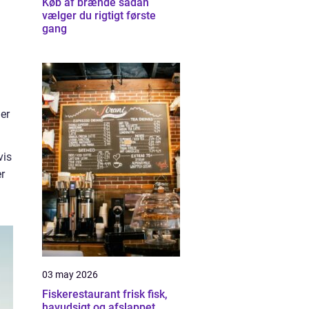
Køb af brænde sådan
vælger du rigtigt første
gang
er
vis
er
03 may 2026
Fiskerestaurant frisk fisk,
havudsigt og afslappet