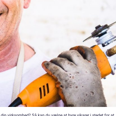
l din virksomhed? Så kan du vælge at hyre vikarer i stedet for at