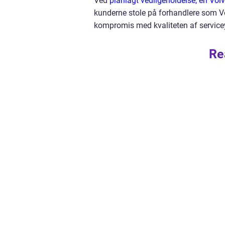
Ved
planlagt vedligeholdelse, en Volv
kunderne stole på forhandlere som Vo
kompromis med kvaliteten af service
Re