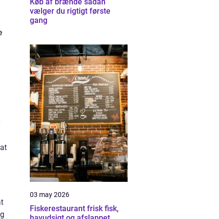
Køb af brænde sådan
vælger du rigtigt første
gang
e
at
03 may 2026
at
Fiskerestaurant frisk fisk,
og
havudsigt og afslappet