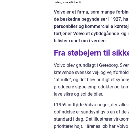
Volvo er et firma, som mange forbin
de beskedne begyndelser i 1927, har
personbiler og kommercielle køretøj
fortjener Volvo et dybdegående kig i
bilister rundt om i verden.
Fra støbejern til sik
Volvo blev grundlagt i Gøteborg, Sver
krævende svenske vej- og vejrforhold
“at rulle”, og det blev hurtigt et sy
producere støbejernprodukter og komp
lave sikre og solide biler.
I 1959 indførte Volvo noget, der ville
opfindelse er sandsynligvis en af de 
standard i dag. Det illustrerer virks
prioriterer højt. I årenes løb har Vol