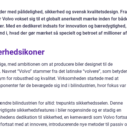
der med pålidelighed, sikkerhed og svensk kvalitetsdesign. Fra
 Volvo vokset sig til et globalt anerkendt mærke inden for båd
er. Med en dedikeret indsats for innovation og bæredygtighed,
nd i, hvad der gør mærket så specielt og betroet af millioner af
kerhedsikoner
ige, med ambitionen om at producere biler designet til de
. Navnet “Volvo” stammer fra det latinske “volvere”, som betyder
nonym for robusthed og kvalitet. Virksomheden startede med at
onenter før de bevægede sig ind i bilindustrien, hvor fokus var 
 ændre bilindustrien for altid: trepunkts sikkerhedsselen. Denne
vigtigste sikkerhedsfeatures i biler nogensinde og er stadig en
omhedens dedikation til sikkerhed, en kerneværdi som Volvo forts
vo fortsat med at innovere, introducerende nye metoder til passiv 