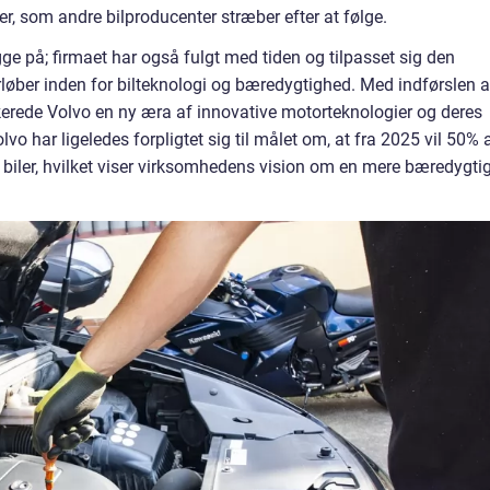
r, som andre bilproducenter stræber efter at følge.
gge på; firmaet har også fulgt med tiden og tilpasset sig den
rløber inden for bilteknologi og bæredygtighed. Med indførslen a
erede Volvo en ny æra af innovative motorteknologier og deres
o har ligeledes forpligtet sig til målet om, at fra 2025 vil 50% 
e biler, hvilket viser virksomhedens vision om en mere bæredygti