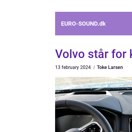
EURO-SOUND.
dk
Volvo står for 
13 february 2024
Toke Larsen