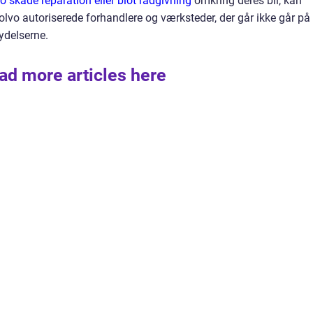
o skade reparation eller blot rådgivning
omkring deres bil, kan
lvo autoriserede forhandlere og værksteder, der går ikke går på
ydelserne.
ad more articles here