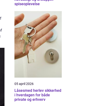
spiseoplevelse
f
af
g
05 april 2026
Låsesmed herlev sikkerhed
i hverdagen for både
private og erhverv