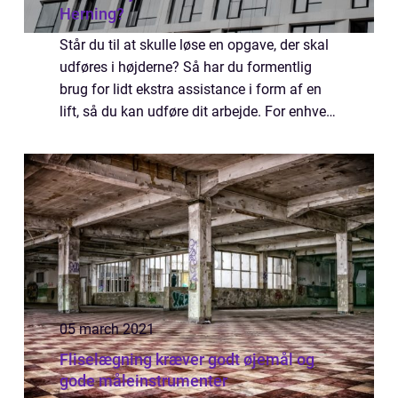
Herning?
Står du til at skulle løse en opgave, der skal
udføres i højderne? Så har du formentlig
brug for lidt ekstra assistance i form af en
lift, så du kan udføre dit arbejde. For enhver
virksomhed kan det dog være en dyr
fornøjelse selv at investere i en l...
05 march 2021
Fliselægning kræver godt øjemål og
gode måleinstrumenter