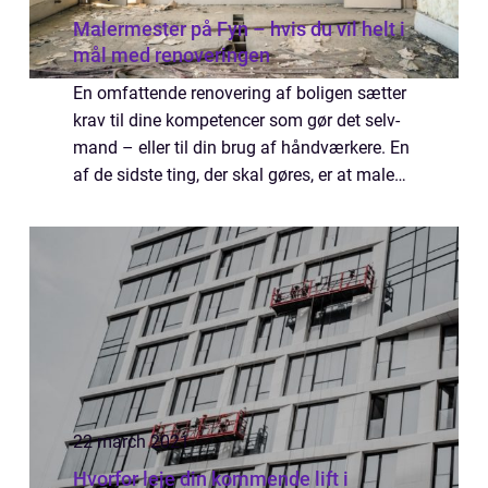
Malermester på Fyn – hvis du vil helt i
mål med renoveringen
En omfattende renovering af boligen sætter
krav til dine kompetencer som gør det selv-
mand – eller til din brug af håndværkere. En
af de sidste ting, der skal gøres, er at male
vægge, lofter og træværk. Spørgsmålet er,
om du skal gøre det selv eller ...
22 march 2021
Hvorfor leje din kommende lift i