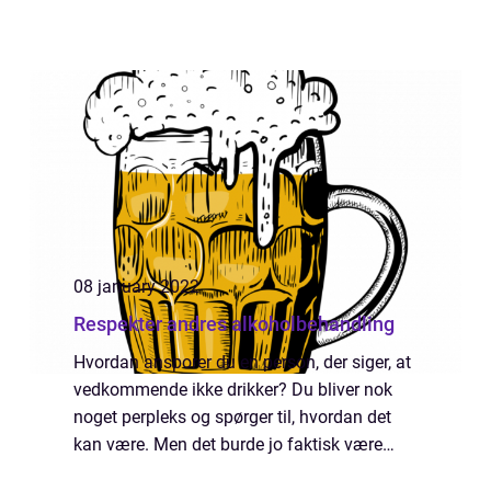
08 january 2022
Respekter andres alkoholbehandling
Hvordan ansporer du en person, der siger, at
vedkommende ikke drikker? Du bliver nok
noget perpleks og spørger til, hvordan det
kan være. Men det burde jo faktisk være
omvendt, for alkohol er ikke sundt, så hvis