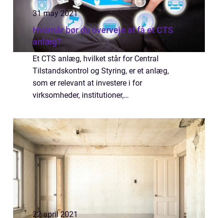
31 may 2021
Hvornår bør du overveje at få et CTS
anlæg?
Et CTS anlæg, hvilket står for Central
Tilstandskontrol og Styring, er et anlæg,
som er relevant at investere i for
virksomheder, institutioner,
lejlighedskomplekser m.m. Steder som disse
kan nemlig kræve lidt ekstra, når der skal
holdes øje med ener...
22 april 2021