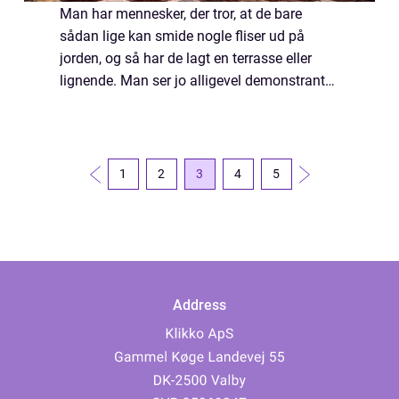
Man har mennesker, der tror, at de bare
sådan lige kan smide nogle fliser ud på
jorden, og så har de lagt en terrasse eller
lignende. Man ser jo alligevel demonstranter
på TV hive brosten op uden de store
problemer, så de er jo ikke ligefrem naglet f...
1
2
3
4
5
Address