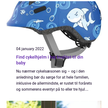
man drikker, burde man spørge folk, hv...
04 january 2022
Find cykelhjelm i høj kvalitet til din
baby
Nu nærmer cykelsæsonen sig – og i den
anledning bør du sørge for at hele familien,
inklusive de allermindste, er rustet til forårets
og sommerens eventyr på to eller tre hjul.
Beskyt din baby på cykelturen Er familien i
løbet af vinteren blevet forøg...