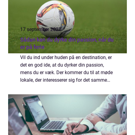
17 september 2021
Sådan kan du dyrke din passion, når du
er på ferie
Vil du ind under huden på en destination, er
det en god ide, at du dyrker din passion,
mens du er væk. Der kommer du til at møde
lokale, der interesserer sig for det samme
som dig. Det er oplagt i forhold til, at du kan
komme i snak med dem og lære o...