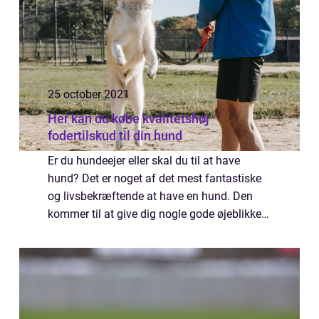
25 october 2021
Her kan du købe kvalitetshøj
fodertilskud til din hund
Er du hundeejer eller skal du til at have
hund? Det er noget af det mest fantastiske
og livsbekræftende at have en hund. Den
kommer til at give dig nogle gode øjeblikke
og minder som du aldrig vil glemme. I vil
også komme til at op...