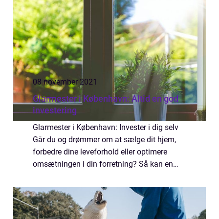
08 november 2021
Glarmester i København: Altid en god
investering
Glarmester i København: Invester i dig selv
Går du og drømmer om at sælge dit hjem,
forbedre dine leveforhold eller optimere
omsætningen i din forretning? Så kan en
renovering af dine ruder eller facader, være
en ideel løsning for dig. Som med så meg...