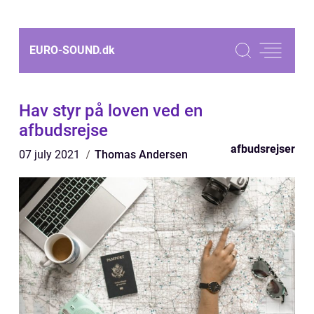
EURO-SOUND.
dk
Hav styr på loven ved en
afbudsrejse
afbudsrejser
07 july 2021
Thomas Andersen